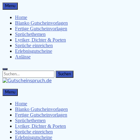
Skip
Menu
to
content
Home
Blanko Gutscheinvorlagen
Fertige Gutscheinvorlagen
Sprüchethemen
Lyriker, Dichter & Poeten
Sprüche einreichen
Erlebnisgutscheine
Anlässe
Search
Search
for:
Gutscheinspruch.de
Menu
Gutscheinsprüche & Gutscheinvorlagen finden
Home
Blanko Gutscheinvorlagen
Fertige Gutscheinvorlagen
Sprüchethemen
Lyriker, Dichter & Poeten
Sprüche einreichen
Erlebnisgutscheine