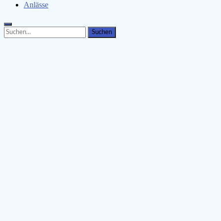
Anlässe
Search
Search
for: