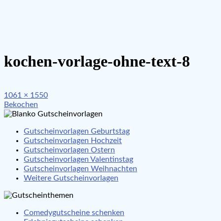
kochen-vorlage-ohne-text-8
Full
1061 × 1550
Beitragsnavigation
size
Bekochen
Gutscheinvorlagen Geburtstag
Gutscheinvorlagen Hochzeit
Gutscheinvorlagen Ostern
Gutscheinvorlagen Valentinstag
Gutscheinvorlagen Weihnachten
Weitere Gutscheinvorlagen
Comedygutscheine schenken