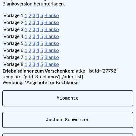
Blankoversion herunterladen.
Vorlage 1
1
2
3
4
5
Blanko
Vorlage 2
1
2
3
4
5
Blanko
Vorlage 3
1
2
3
4
5
Blanko
Vorlage 4
1
2
3
4
5
Blanko
Vorlage 5
1
2
3
4
5
Blanko
Vorlage 6
1
2
3
4
5
Blanko
Vorlage 7
1
2
3
4
5
Blanko
Vorlage 8
1
2
3
4
5
Blanko
Erlebnisdinner zum Verschenken:
[atkp_list id=’27792′
template=’grid_3_columns‘][/atkp_list]
Werbung: *Angebote für Kochkurse:
Miomente
Jochen Schweizer