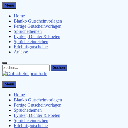
Skip
Menu
to
content
Home
Blanko Gutscheinvorlagen
Fertige Gutscheinvorlagen
Sprüchethemen
Lyriker, Dichter & Poeten
Sprüche einreichen
Erlebnisgutscheine
Anlässe
Search
Search
for:
Gutscheinspruch.de
Menu
Gutscheinsprüche & Gutscheinvorlagen finden
Home
Blanko Gutscheinvorlagen
Fertige Gutscheinvorlagen
Sprüchethemen
Lyriker, Dichter & Poeten
Sprüche einreichen
Erlebnisgutscheine