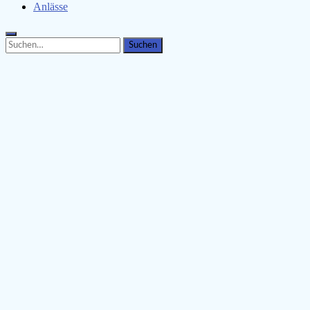
Anlässe
Search
Search
for: