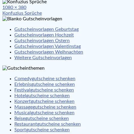
Full
1080 × 380
Beitragsnavigation
size
Konfuzius Sprüche
Gutscheinvorlagen Geburtstag
Gutscheinvorlagen Hochzeit
Gutscheinvorlagen Ostern
Gutscheinvorlagen Valentinstag
Gutscheinvorlagen Weihnachten
Weitere Gutscheinvorlagen
Comedygutscheine schenken
Erlebnisgutscheine schenken
Festivalgutscheine schenken
Hotelgutscheine schenken
Konzertgutscheine schenken
Massagegutscheine schenken
Musicalgutscheine schenken
Reisegutscheine schenken
Restaurantgutscheine schenken
Sportgutscheine schenken