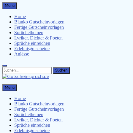
Skip
Menu
to
content
Home
Blanko Gutscheinvorlagen
Fertige Gutscheinvorlagen
Sprüchethemen
Lyriker, Dichter & Poeten
Sprüche einreichen
Erlebnisgutscheine
Anlässe
Search
Search
for:
Gutscheinspruch.de
Menu
Gutscheinsprüche & Gutscheinvorlagen finden
Home
Blanko Gutscheinvorlagen
Fertige Gutscheinvorlagen
Sprüchethemen
Lyriker, Dichter & Poeten
Sprüche einreichen
Erlebnisgutscheine