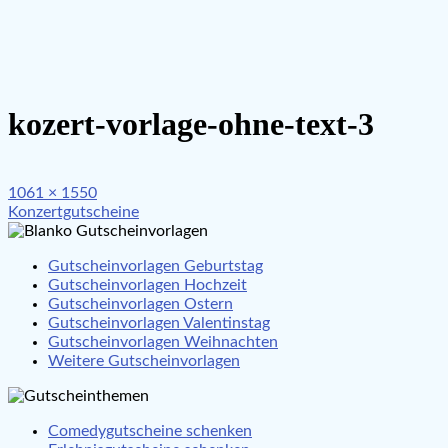
kozert-vorlage-ohne-text-3
Full
1061 × 1550
Beitragsnavigation
size
Konzertgutscheine
Gutscheinvorlagen Geburtstag
Gutscheinvorlagen Hochzeit
Gutscheinvorlagen Ostern
Gutscheinvorlagen Valentinstag
Gutscheinvorlagen Weihnachten
Weitere Gutscheinvorlagen
Comedygutscheine schenken