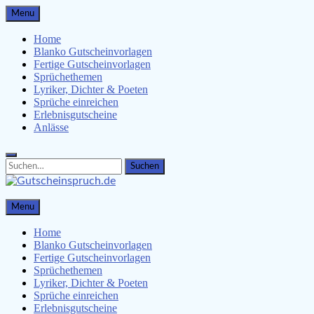
Skip
Menu
to
content
Home
Blanko Gutscheinvorlagen
Fertige Gutscheinvorlagen
Sprüchethemen
Lyriker, Dichter & Poeten
Sprüche einreichen
Erlebnisgutscheine
Anlässe
Search
Search
for:
Gutscheinspruch.de
Menu
Gutscheinsprüche & Gutscheinvorlagen finden
Home
Blanko Gutscheinvorlagen
Fertige Gutscheinvorlagen
Sprüchethemen
Lyriker, Dichter & Poeten
Sprüche einreichen
Erlebnisgutscheine