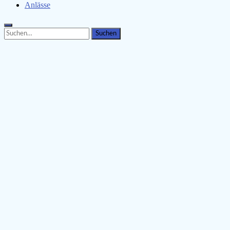
Anlässe
Search
Search
for: