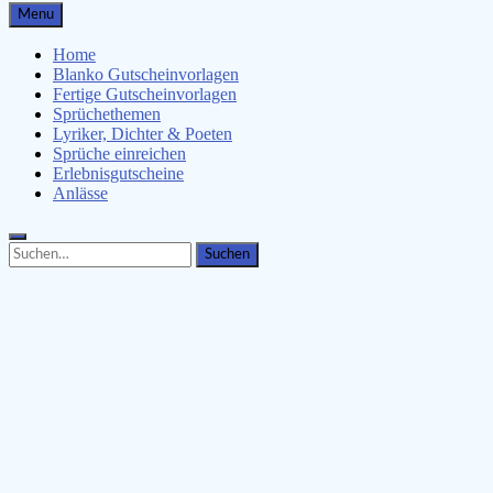
Gutscheinspruch.de
Menu
Gutscheinsprüche & Gutscheinvorlagen finden
Home
Blanko Gutscheinvorlagen
Fertige Gutscheinvorlagen
Sprüchethemen
Lyriker, Dichter & Poeten
Sprüche einreichen
Erlebnisgutscheine
Anlässe
Search
Search
for: