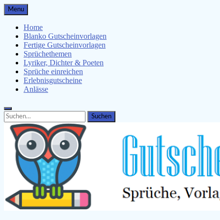
Skip
Menu
to
content
Home
Blanko Gutscheinvorlagen
Fertige Gutscheinvorlagen
Sprüchethemen
Lyriker, Dichter & Poeten
Sprüche einreichen
Erlebnisgutscheine
Anlässe
Search
Search
for: