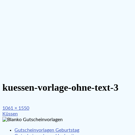
kuessen-vorlage-ohne-text-3
Full
1061 × 1550
Beitragsnavigation
size
Küssen
Gutscheinvorlagen Geburtstag