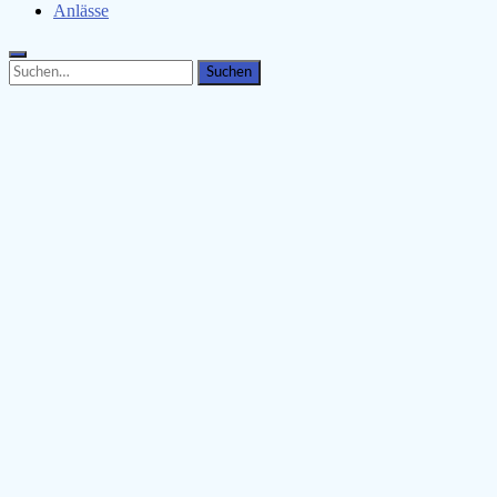
Anlässe
Search
Search
for: