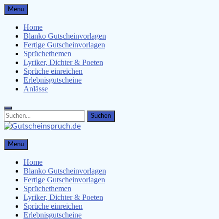
Skip
Menu
to
content
Home
Blanko Gutscheinvorlagen
Fertige Gutscheinvorlagen
Sprüchethemen
Lyriker, Dichter & Poeten
Sprüche einreichen
Erlebnisgutscheine
Anlässe
Search
Search
for:
Gutscheinspruch.de
Menu
Gutscheinsprüche & Gutscheinvorlagen finden
Home
Blanko Gutscheinvorlagen
Fertige Gutscheinvorlagen
Sprüchethemen
Lyriker, Dichter & Poeten
Sprüche einreichen
Erlebnisgutscheine