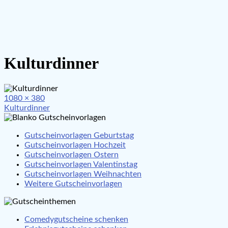
Kulturdinner
Full
1080 × 380
Beitragsnavigation
size
Kulturdinner
Gutscheinvorlagen Geburtstag
Gutscheinvorlagen Hochzeit
Gutscheinvorlagen Ostern
Gutscheinvorlagen Valentinstag
Gutscheinvorlagen Weihnachten
Weitere Gutscheinvorlagen
Comedygutscheine schenken