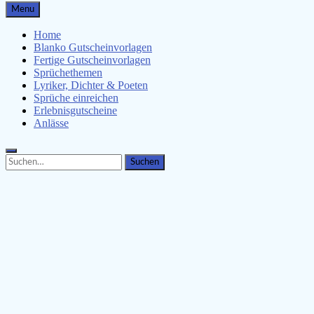
Gutscheinspruch.de
Menu
Gutscheinsprüche & Gutscheinvorlagen finden
Home
Blanko Gutscheinvorlagen
Fertige Gutscheinvorlagen
Sprüchethemen
Lyriker, Dichter & Poeten
Sprüche einreichen
Erlebnisgutscheine
Anlässe
Search
Search
for: