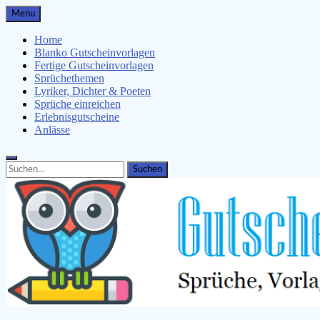
Skip
Menu
to
content
Home
Blanko Gutscheinvorlagen
Fertige Gutscheinvorlagen
Sprüchethemen
Lyriker, Dichter & Poeten
Sprüche einreichen
Erlebnisgutscheine
Anlässe
Search
Search
for: