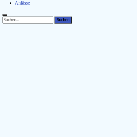
Anlässe
Search
Search
for: