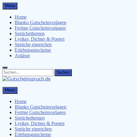
Skip
Menu
to
content
Home
Blanko Gutscheinvorlagen
Fertige Gutscheinvorlagen
Sprüchethemen
Lyriker, Dichter & Poeten
Sprüche einreichen
Erlebnisgutscheine
Anlässe
Search
Search
for:
Gutscheinspruch.de
Menu
Gutscheinsprüche & Gutscheinvorlagen finden
Home
Blanko Gutscheinvorlagen
Fertige Gutscheinvorlagen
Sprüchethemen
Lyriker, Dichter & Poeten
Sprüche einreichen
Erlebnisgutscheine