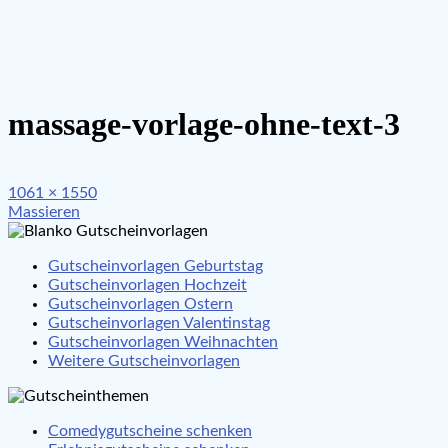
massage-vorlage-ohne-text-3
Full
1061 × 1550
Beitragsnavigation
size
Massieren
Gutscheinvorlagen Geburtstag
Gutscheinvorlagen Hochzeit
Gutscheinvorlagen Ostern
Gutscheinvorlagen Valentinstag
Gutscheinvorlagen Weihnachten
Weitere Gutscheinvorlagen
Comedygutscheine schenken