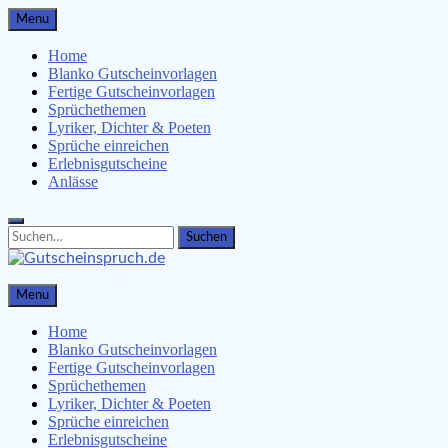
Skip
Menu
to
content
Home
Blanko Gutscheinvorlagen
Fertige Gutscheinvorlagen
Sprüchethemen
Lyriker, Dichter & Poeten
Sprüche einreichen
Erlebnisgutscheine
Anlässe
Search
Search
for:
Gutscheinspruch.de
Menu
Gutscheinsprüche & Gutscheinvorlagen finden
Home
Blanko Gutscheinvorlagen
Fertige Gutscheinvorlagen
Sprüchethemen
Lyriker, Dichter & Poeten
Sprüche einreichen
Erlebnisgutscheine