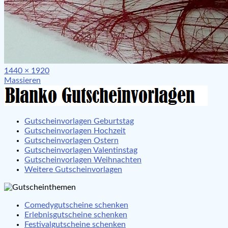
Full
1440 × 1920
Beitragsnavigation
size
Massieren
Gutscheinvorlagen Geburtstag
Gutscheinvorlagen Hochzeit
Gutscheinvorlagen Ostern
Gutscheinvorlagen Valentinstag
Gutscheinvorlagen Weihnachten
Weitere Gutscheinvorlagen
Comedygutscheine schenken
Erlebnisgutscheine schenken
Festivalgutscheine schenken