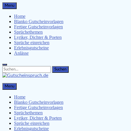
Skip
Menu
to
content
Home
Blanko Gutscheinvorlagen
Fertige Gutscheinvorlagen
Sprüchethemen
Lyriker, Dichter & Poeten
Sprüche einreichen
Erlebnisgutscheine
Anlässe
Search
Search
for:
Gutscheinspruch.de
Menu
Gutscheinsprüche & Gutscheinvorlagen finden
Home
Blanko Gutscheinvorlagen
Fertige Gutscheinvorlagen
Sprüchethemen
Lyriker, Dichter & Poeten
Sprüche einreichen
Erlebnisgutscheine