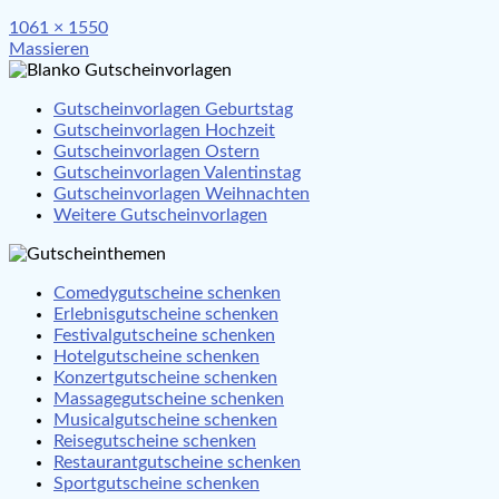
Full
1061 × 1550
Beitragsnavigation
size
Massieren
Gutscheinvorlagen Geburtstag
Gutscheinvorlagen Hochzeit
Gutscheinvorlagen Ostern
Gutscheinvorlagen Valentinstag
Gutscheinvorlagen Weihnachten
Weitere Gutscheinvorlagen
Comedygutscheine schenken
Erlebnisgutscheine schenken
Festivalgutscheine schenken
Hotelgutscheine schenken
Konzertgutscheine schenken
Massagegutscheine schenken
Musicalgutscheine schenken
Reisegutscheine schenken
Restaurantgutscheine schenken
Sportgutscheine schenken