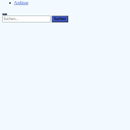
Anlässe
Search
Search
for: