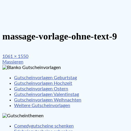
massage-vorlage-ohne-text-9
Full
1061 × 1550
Beitragsnavigation
size
Massieren
Gutscheinvorlagen Geburtstag
Gutscheinvorlagen Hochzeit
Gutscheinvorlagen Ostern
Gutscheinvorlagen Valentinstag
Gutscheinvorlagen Weihnachten
Weitere Gutscheinvorlagen
Comedygutscheine schenken