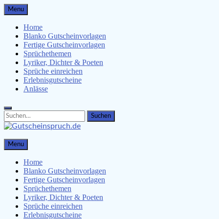
Skip
Menu
to
content
Home
Blanko Gutscheinvorlagen
Fertige Gutscheinvorlagen
Sprüchethemen
Lyriker, Dichter & Poeten
Sprüche einreichen
Erlebnisgutscheine
Anlässe
Search
Search
for:
Gutscheinspruch.de
Menu
Gutscheinsprüche & Gutscheinvorlagen finden
Home
Blanko Gutscheinvorlagen
Fertige Gutscheinvorlagen
Sprüchethemen
Lyriker, Dichter & Poeten
Sprüche einreichen
Erlebnisgutscheine