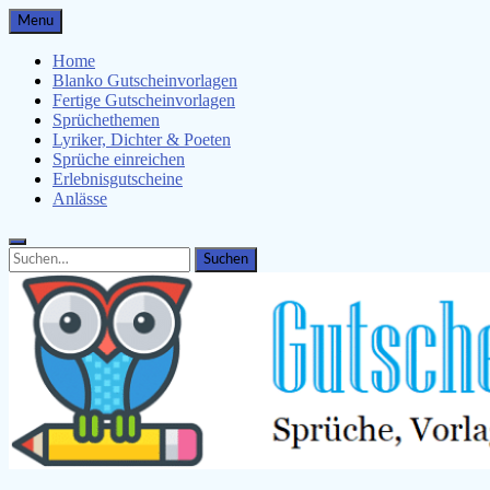
Skip
Menu
to
content
Home
Blanko Gutscheinvorlagen
Fertige Gutscheinvorlagen
Sprüchethemen
Lyriker, Dichter & Poeten
Sprüche einreichen
Erlebnisgutscheine
Anlässe
Search
Search
for: