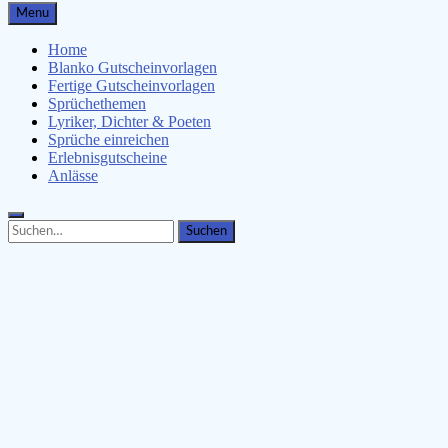
Gutscheinspruch.de
Menu
Gutscheinsprüche & Gutscheinvorlagen finden
Home
Blanko Gutscheinvorlagen
Fertige Gutscheinvorlagen
Sprüchethemen
Lyriker, Dichter & Poeten
Sprüche einreichen
Erlebnisgutscheine
Anlässe
Search
Search
for: