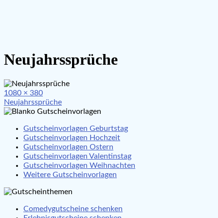
Neujahrssprüche
Full
1080 × 380
Beitragsnavigation
size
Neujahrssprüche
Gutscheinvorlagen Geburtstag
Gutscheinvorlagen Hochzeit
Gutscheinvorlagen Ostern
Gutscheinvorlagen Valentinstag
Gutscheinvorlagen Weihnachten
Weitere Gutscheinvorlagen
Comedygutscheine schenken
Erlebnisgutscheine schenken