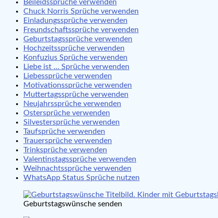
Beileidssprüche verwenden
Chuck Norris Sprüche verwenden
Einladungssprüche verwenden
Freundschaftssprüche verwenden
Geburtstagssprüche verwenden
Hochzeitssprüche verwenden
Konfuzius Sprüche verwenden
Liebe ist … Sprüche verwenden
Liebessprüche verwenden
Motivationssprüche verwenden
Muttertagssprüche verwenden
Neujahrssprüche verwenden
Ostersprüche verwenden
Silvestersprüche verwenden
Taufsprüche verwenden
Trauersprüche verwenden
Trinksprüche verwenden
Valentinstagssprüche verwenden
Weihnachtssprüche verwenden
WhatsApp Status Sprüche nutzen
Geburtstagswünsche senden