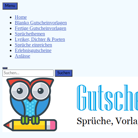
Skip
Menu
to
content
Home
Blanko Gutscheinvorlagen
Fertige Gutscheinvorlagen
Sprüchethemen
Lyriker, Dichter & Poeten
Sprüche einreichen
Erlebnisgutscheine
Anlässe
Search
Search
for: