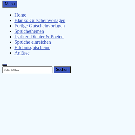
Gutscheinspruch.de
Menu
Gutscheinsprüche & Gutscheinvorlagen finden
Home
Blanko Gutscheinvorlagen
Fertige Gutscheinvorlagen
Sprüchethemen
Lyriker, Dichter & Poeten
Sprüche einreichen
Erlebnisgutscheine
Anlässe
Search
Search
for: