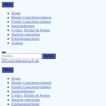
Skip
Menu
to
content
Home
Blanko Gutscheinvorlagen
Fertige Gutscheinvorlagen
Sprüchethemen
Lyriker, Dichter & Poeten
Sprüche einreichen
Erlebnisgutscheine
Anlässe
Search
Search
for:
Gutscheinspruch.de
Menu
Gutscheinsprüche & Gutscheinvorlagen finden
Home
Blanko Gutscheinvorlagen
Fertige Gutscheinvorlagen
Sprüchethemen
Lyriker, Dichter & Poeten
Sprüche einreichen
Erlebnisgutscheine