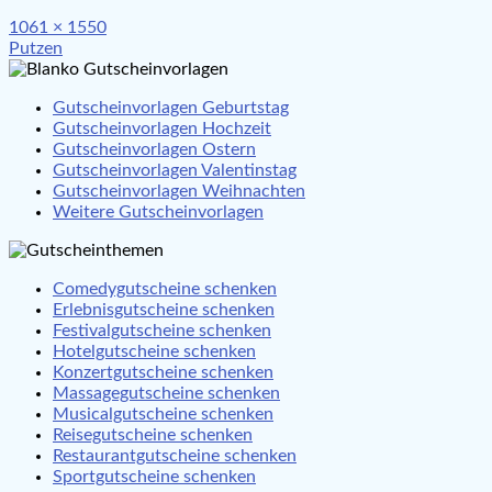
Full
1061 × 1550
Beitragsnavigation
size
Putzen
Gutscheinvorlagen Geburtstag
Gutscheinvorlagen Hochzeit
Gutscheinvorlagen Ostern
Gutscheinvorlagen Valentinstag
Gutscheinvorlagen Weihnachten
Weitere Gutscheinvorlagen
Comedygutscheine schenken
Erlebnisgutscheine schenken
Festivalgutscheine schenken
Hotelgutscheine schenken
Konzertgutscheine schenken
Massagegutscheine schenken
Musicalgutscheine schenken
Reisegutscheine schenken
Restaurantgutscheine schenken
Sportgutscheine schenken