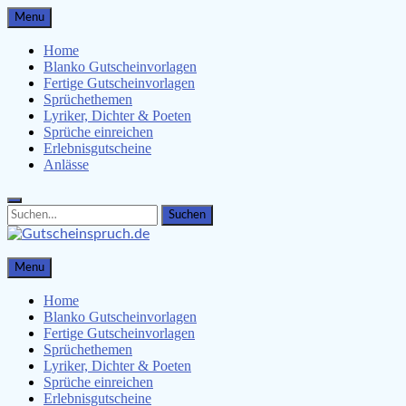
Skip
Menu
to
content
Home
Blanko Gutscheinvorlagen
Fertige Gutscheinvorlagen
Sprüchethemen
Lyriker, Dichter & Poeten
Sprüche einreichen
Erlebnisgutscheine
Anlässe
Search
Search
for:
Gutscheinspruch.de
Menu
Gutscheinsprüche & Gutscheinvorlagen finden
Home
Blanko Gutscheinvorlagen
Fertige Gutscheinvorlagen
Sprüchethemen
Lyriker, Dichter & Poeten
Sprüche einreichen
Erlebnisgutscheine