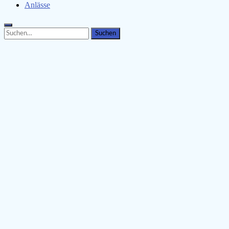
Anlässe
Search
Search
for: