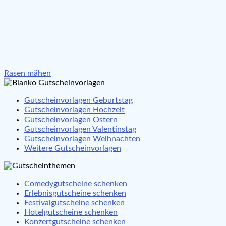
Beitragsnavigation
Rasen mähen
Gutscheinvorlagen Geburtstag
Gutscheinvorlagen Hochzeit
Gutscheinvorlagen Ostern
Gutscheinvorlagen Valentinstag
Gutscheinvorlagen Weihnachten
Weitere Gutscheinvorlagen
Comedygutscheine schenken
Erlebnisgutscheine schenken
Festivalgutscheine schenken
Hotelgutscheine schenken
Konzertgutscheine schenken