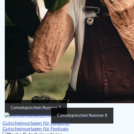
Comedygutschein Nummer 7
Comedygutschein Nummer 8
Beitragsnavigation
Gutscheinvorlagen für Konzerte
Gutscheinvorlagen für Festivals