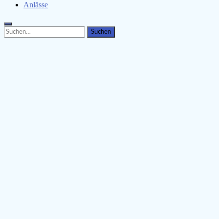
Anlässe
Search
Search
for: