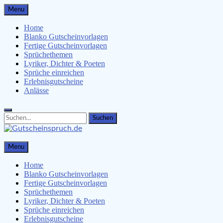
Skip
Menu
to
content
Home
Blanko Gutscheinvorlagen
Fertige Gutscheinvorlagen
Sprüchethemen
Lyriker, Dichter & Poeten
Sprüche einreichen
Erlebnisgutscheine
Anlässe
Search
Search
for:
Gutscheinspruch.de
Menu
Gutscheinsprüche & Gutscheinvorlagen finden
Home
Blanko Gutscheinvorlagen
Fertige Gutscheinvorlagen
Sprüchethemen
Lyriker, Dichter & Poeten
Sprüche einreichen
Erlebnisgutscheine