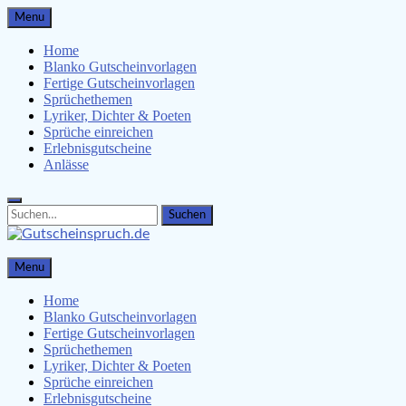
Skip
Menu
to
content
Home
Blanko Gutscheinvorlagen
Fertige Gutscheinvorlagen
Sprüchethemen
Lyriker, Dichter & Poeten
Sprüche einreichen
Erlebnisgutscheine
Anlässe
Search
Search
for:
Gutscheinspruch.de
Menu
Gutscheinsprüche & Gutscheinvorlagen finden
Home
Blanko Gutscheinvorlagen
Fertige Gutscheinvorlagen
Sprüchethemen
Lyriker, Dichter & Poeten
Sprüche einreichen
Erlebnisgutscheine