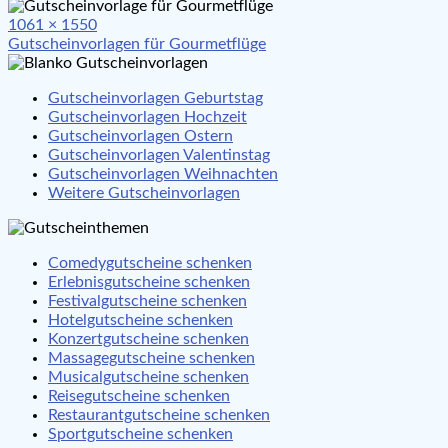
Full
1061 × 1550
Beitragsnavigation
size
Gutscheinvorlagen für Gourmetflüge
Gutscheinvorlagen Geburtstag
Gutscheinvorlagen Hochzeit
Gutscheinvorlagen Ostern
Gutscheinvorlagen Valentinstag
Gutscheinvorlagen Weihnachten
Weitere Gutscheinvorlagen
Comedygutscheine schenken
Erlebnisgutscheine schenken
Festivalgutscheine schenken
Hotelgutscheine schenken
Konzertgutscheine schenken
Massagegutscheine schenken
Musicalgutscheine schenken
Reisegutscheine schenken
Restaurantgutscheine schenken
Sportgutscheine schenken