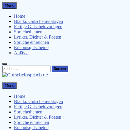
Skip
Menu
to
content
Home
Blanko Gutscheinvorlagen
Fertige Gutscheinvorlagen
Sprüchethemen
Lyriker, Dichter & Poeten
Sprüche einreichen
Erlebnisgutscheine
Anlässe
Search
Search
for:
Gutscheinspruch.de
Menu
Gutscheinsprüche & Gutscheinvorlagen finden
Home
Blanko Gutscheinvorlagen
Fertige Gutscheinvorlagen
Sprüchethemen
Lyriker, Dichter & Poeten
Sprüche einreichen
Erlebnisgutscheine