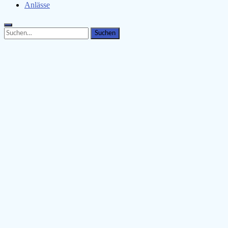
Anlässe
Search
Search
for: