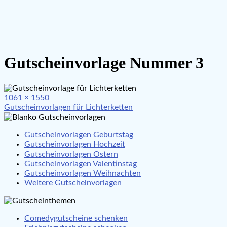
Gutscheinvorlage Nummer 3
Full
1061 × 1550
Beitragsnavigation
size
Gutscheinvorlagen für Lichterketten
Gutscheinvorlagen Geburtstag
Gutscheinvorlagen Hochzeit
Gutscheinvorlagen Ostern
Gutscheinvorlagen Valentinstag
Gutscheinvorlagen Weihnachten
Weitere Gutscheinvorlagen
Comedygutscheine schenken