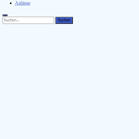
Anlässe
Search
Search
for: