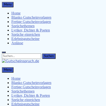
Skip
Menu
to
content
Home
Blanko Gutscheinvorlagen
Fertige Gutscheinvorlagen
Sprüchethemen
Lyriker, Dichter & Poeten
Sprüche einreichen
Erlebnisgutscheine
Anlässe
Search
Search
for:
Gutscheinspruch.de
Menu
Gutscheinsprüche & Gutscheinvorlagen finden
Home
Blanko Gutscheinvorlagen
Fertige Gutscheinvorlagen
Sprüchethemen
Lyriker, Dichter & Poeten
Sprüche einreichen
Erlebnisgutscheine