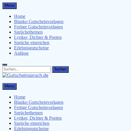
Skip
Menu
to
content
Home
Blanko Gutscheinvorlagen
Fertige Gutscheinvorlagen
Sprüchethemen
Lyriker, Dichter & Poeten
Sprüche einreichen
Erlebnisgutscheine
Anlässe
Search
Search
for:
Gutscheinspruch.de
Menu
Gutscheinsprüche & Gutscheinvorlagen finden
Home
Blanko Gutscheinvorlagen
Fertige Gutscheinvorlagen
Sprüchethemen
Lyriker, Dichter & Poeten
Sprüche einreichen
Erlebnisgutscheine