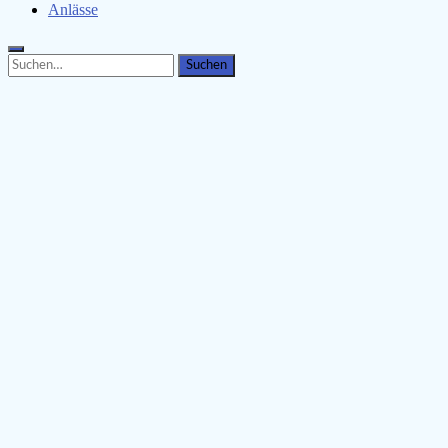
Anlässe
Search
Search
for: