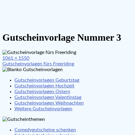
Gutscheinvorlage Nummer 3
Full
1061 × 1550
Beitragsnavigation
size
Gutscheinvorlagen fürs Freeriding
Gutscheinvorlagen Geburtstag
Gutscheinvorlagen Hochzeit
Gutscheinvorlagen Ostern
Gutscheinvorlagen Valentinstag
Gutscheinvorlagen Weihnachten
Weitere Gutscheinvorlagen
Comedygutscheine schenken