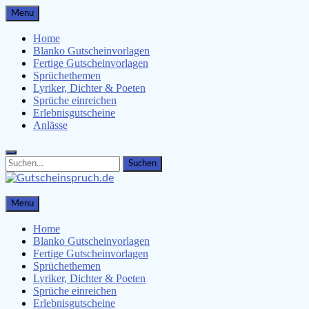
Skip
Menu
to
content
Home
Blanko Gutscheinvorlagen
Fertige Gutscheinvorlagen
Sprüchethemen
Lyriker, Dichter & Poeten
Sprüche einreichen
Erlebnisgutscheine
Anlässe
Search
Search
for:
Gutscheinspruch.de
Menu
Gutscheinsprüche & Gutscheinvorlagen finden
Home
Blanko Gutscheinvorlagen
Fertige Gutscheinvorlagen
Sprüchethemen
Lyriker, Dichter & Poeten
Sprüche einreichen
Erlebnisgutscheine