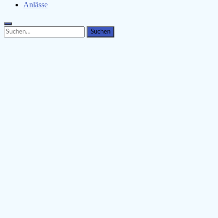
Anlässe
Search
Search
for: