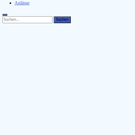
Anlässe
Search
Search
for: