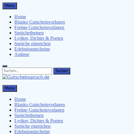
Skip
Menu
to
content
Home
Blanko Gutscheinvorlagen
Fertige Gutscheinvorlagen
Sprüchethemen
Lyriker, Dichter & Poeten
Sprüche einreichen
Erlebnisgutscheine
Anlässe
Search
Search
for:
Gutscheinspruch.de
Menu
Gutscheinsprüche & Gutscheinvorlagen finden
Home
Blanko Gutscheinvorlagen
Fertige Gutscheinvorlagen
Sprüchethemen
Lyriker, Dichter & Poeten
Sprüche einreichen
Erlebnisgutscheine