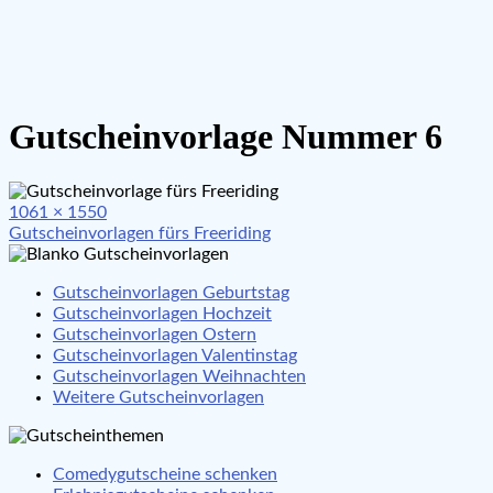
Gutscheinvorlage Nummer 6
Full
1061 × 1550
Beitragsnavigation
size
Gutscheinvorlagen fürs Freeriding
Gutscheinvorlagen Geburtstag
Gutscheinvorlagen Hochzeit
Gutscheinvorlagen Ostern
Gutscheinvorlagen Valentinstag
Gutscheinvorlagen Weihnachten
Weitere Gutscheinvorlagen
Comedygutscheine schenken