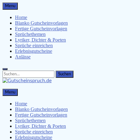
Skip
Menu
to
content
Home
Blanko Gutscheinvorlagen
Fertige Gutscheinvorlagen
Sprüchethemen
Lyriker, Dichter & Poeten
Sprüche einreichen
Erlebnisgutscheine
Anlässe
Search
Search
for:
Gutscheinspruch.de
Menu
Gutscheinsprüche & Gutscheinvorlagen finden
Home
Blanko Gutscheinvorlagen
Fertige Gutscheinvorlagen
Sprüchethemen
Lyriker, Dichter & Poeten
Sprüche einreichen
Erlebnisgutscheine