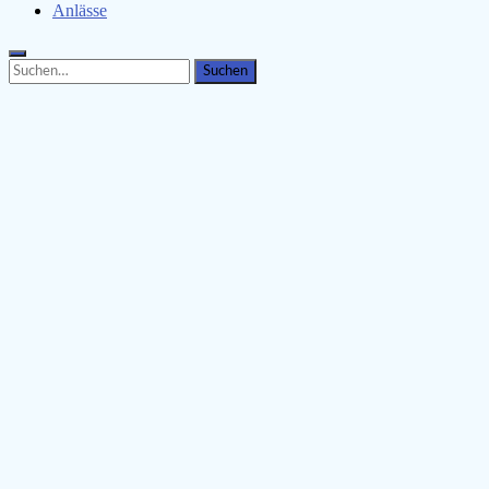
Anlässe
Search
Search
for: