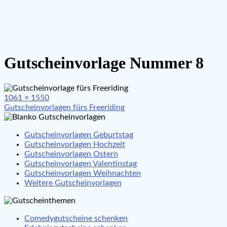
Gutscheinvorlage Nummer 8
Full
1061 × 1550
Beitragsnavigation
size
Gutscheinvorlagen fürs Freeriding
Gutscheinvorlagen Geburtstag
Gutscheinvorlagen Hochzeit
Gutscheinvorlagen Ostern
Gutscheinvorlagen Valentinstag
Gutscheinvorlagen Weihnachten
Weitere Gutscheinvorlagen
Comedygutscheine schenken