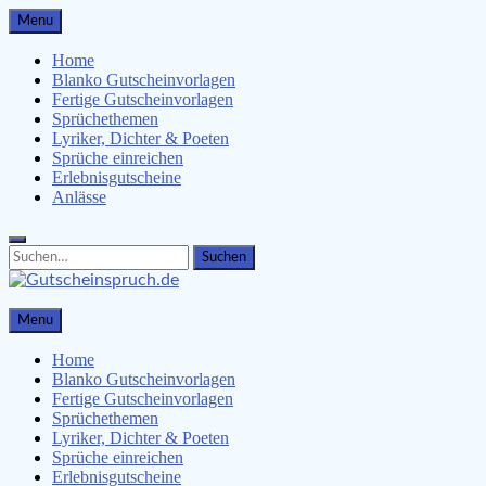
Skip
Menu
to
content
Home
Blanko Gutscheinvorlagen
Fertige Gutscheinvorlagen
Sprüchethemen
Lyriker, Dichter & Poeten
Sprüche einreichen
Erlebnisgutscheine
Anlässe
Search
Search
for:
Gutscheinspruch.de
Menu
Gutscheinsprüche & Gutscheinvorlagen finden
Home
Blanko Gutscheinvorlagen
Fertige Gutscheinvorlagen
Sprüchethemen
Lyriker, Dichter & Poeten
Sprüche einreichen
Erlebnisgutscheine