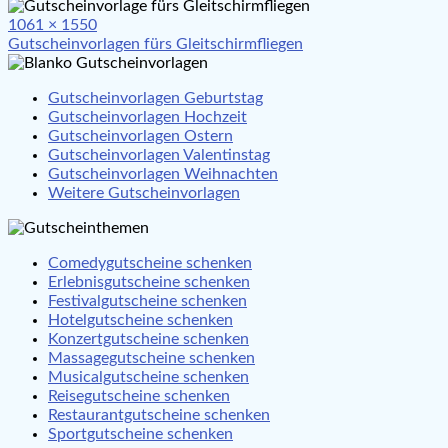
Full
1061 × 1550
Beitragsnavigation
size
Gutscheinvorlagen fürs Gleitschirmfliegen
Gutscheinvorlagen Geburtstag
Gutscheinvorlagen Hochzeit
Gutscheinvorlagen Ostern
Gutscheinvorlagen Valentinstag
Gutscheinvorlagen Weihnachten
Weitere Gutscheinvorlagen
Comedygutscheine schenken
Erlebnisgutscheine schenken
Festivalgutscheine schenken
Hotelgutscheine schenken
Konzertgutscheine schenken
Massagegutscheine schenken
Musicalgutscheine schenken
Reisegutscheine schenken
Restaurantgutscheine schenken
Sportgutscheine schenken