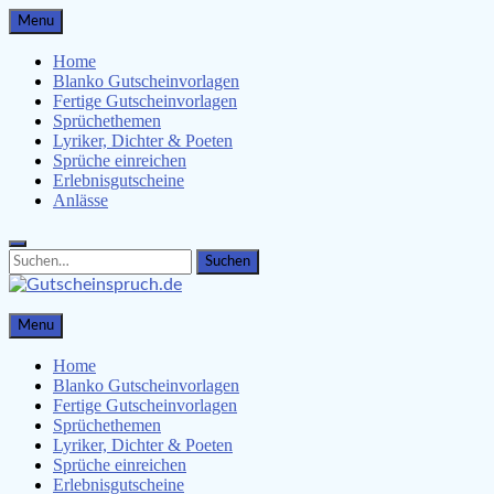
Skip
Menu
to
content
Home
Blanko Gutscheinvorlagen
Fertige Gutscheinvorlagen
Sprüchethemen
Lyriker, Dichter & Poeten
Sprüche einreichen
Erlebnisgutscheine
Anlässe
Search
Search
for:
Gutscheinspruch.de
Menu
Gutscheinsprüche & Gutscheinvorlagen finden
Home
Blanko Gutscheinvorlagen
Fertige Gutscheinvorlagen
Sprüchethemen
Lyriker, Dichter & Poeten
Sprüche einreichen
Erlebnisgutscheine