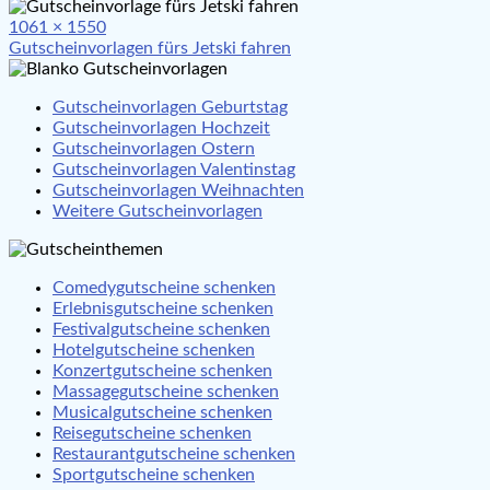
Full
1061 × 1550
Beitragsnavigation
size
Gutscheinvorlagen fürs Jetski fahren
Gutscheinvorlagen Geburtstag
Gutscheinvorlagen Hochzeit
Gutscheinvorlagen Ostern
Gutscheinvorlagen Valentinstag
Gutscheinvorlagen Weihnachten
Weitere Gutscheinvorlagen
Comedygutscheine schenken
Erlebnisgutscheine schenken
Festivalgutscheine schenken
Hotelgutscheine schenken
Konzertgutscheine schenken
Massagegutscheine schenken
Musicalgutscheine schenken
Reisegutscheine schenken
Restaurantgutscheine schenken
Sportgutscheine schenken