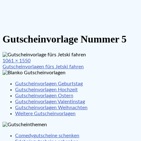
Gutscheinvorlage Nummer 5
Full
1061 × 1550
Beitragsnavigation
size
Gutscheinvorlagen fürs Jetski fahren
Gutscheinvorlagen Geburtstag
Gutscheinvorlagen Hochzeit
Gutscheinvorlagen Ostern
Gutscheinvorlagen Valentinstag
Gutscheinvorlagen Weihnachten
Weitere Gutscheinvorlagen
Comedygutscheine schenken