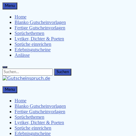
Skip
Menu
to
content
Home
Blanko Gutscheinvorlagen
Fertige Gutscheinvorlagen
Sprüchethemen
Lyriker, Dichter & Poeten
Sprüche einreichen
Erlebnisgutscheine
Anlässe
Search
Search
for:
Gutscheinspruch.de
Menu
Gutscheinsprüche & Gutscheinvorlagen finden
Home
Blanko Gutscheinvorlagen
Fertige Gutscheinvorlagen
Sprüchethemen
Lyriker, Dichter & Poeten
Sprüche einreichen
Erlebnisgutscheine