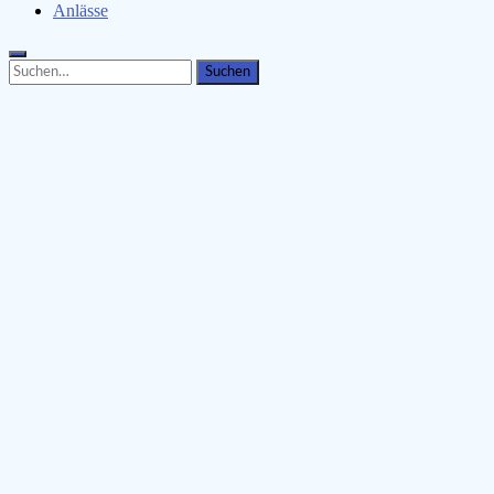
Anlässe
Search
Search
for: