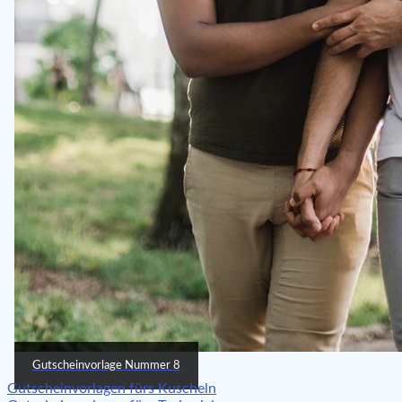
Gutscheinvorlage Nummer 8
Beitragsnavigation
Gutscheinvorlagen fürs Kuscheln