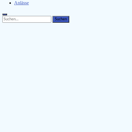
Anlässe
Search
Search
for: