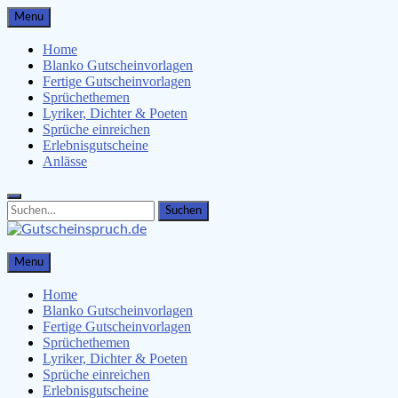
Skip
Menu
to
content
Home
Blanko Gutscheinvorlagen
Fertige Gutscheinvorlagen
Sprüchethemen
Lyriker, Dichter & Poeten
Sprüche einreichen
Erlebnisgutscheine
Anlässe
Search
Search
for:
Gutscheinspruch.de
Menu
Gutscheinsprüche & Gutscheinvorlagen finden
Home
Blanko Gutscheinvorlagen
Fertige Gutscheinvorlagen
Sprüchethemen
Lyriker, Dichter & Poeten
Sprüche einreichen
Erlebnisgutscheine