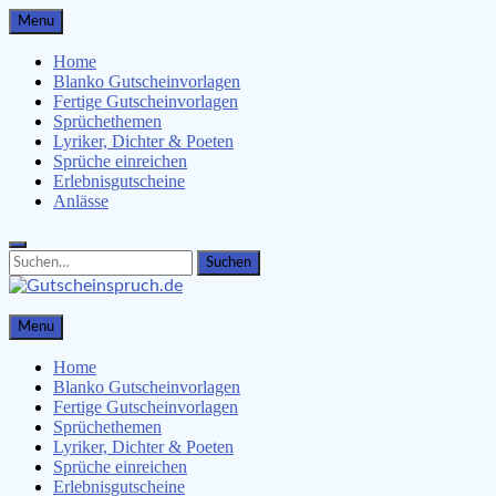
Skip
Menu
to
content
Home
Blanko Gutscheinvorlagen
Fertige Gutscheinvorlagen
Sprüchethemen
Lyriker, Dichter & Poeten
Sprüche einreichen
Erlebnisgutscheine
Anlässe
Search
Search
for:
Gutscheinspruch.de
Menu
Gutscheinsprüche & Gutscheinvorlagen finden
Home
Blanko Gutscheinvorlagen
Fertige Gutscheinvorlagen
Sprüchethemen
Lyriker, Dichter & Poeten
Sprüche einreichen
Erlebnisgutscheine