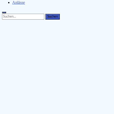
Anlässe
Search
Search
for: