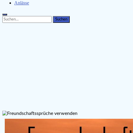
Anlässe
Search
Search
for: