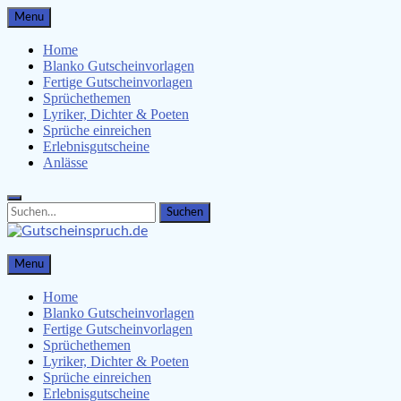
Skip
Menu
to
content
Home
Blanko Gutscheinvorlagen
Fertige Gutscheinvorlagen
Sprüchethemen
Lyriker, Dichter & Poeten
Sprüche einreichen
Erlebnisgutscheine
Anlässe
Search
Search
for:
Gutscheinspruch.de
Menu
Gutscheinsprüche & Gutscheinvorlagen finden
Home
Blanko Gutscheinvorlagen
Fertige Gutscheinvorlagen
Sprüchethemen
Lyriker, Dichter & Poeten
Sprüche einreichen
Erlebnisgutscheine