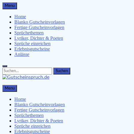
Skip
Menu
to
content
Home
Blanko Gutscheinvorlagen
Fertige Gutscheinvorlagen
Sprüchethemen
Lyriker, Dichter & Poeten
Sprüche einreichen
Erlebnisgutscheine
Anlässe
Search
Search
for:
Gutscheinspruch.de
Menu
Gutscheinsprüche & Gutscheinvorlagen finden
Home
Blanko Gutscheinvorlagen
Fertige Gutscheinvorlagen
Sprüchethemen
Lyriker, Dichter & Poeten
Sprüche einreichen
Erlebnisgutscheine