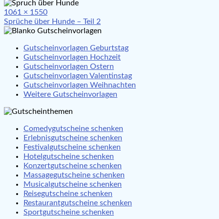
Full
1061 × 1550
Beitragsnavigation
size
Sprüche über Hunde – Teil 2
Gutscheinvorlagen Geburtstag
Gutscheinvorlagen Hochzeit
Gutscheinvorlagen Ostern
Gutscheinvorlagen Valentinstag
Gutscheinvorlagen Weihnachten
Weitere Gutscheinvorlagen
Comedygutscheine schenken
Erlebnisgutscheine schenken
Festivalgutscheine schenken
Hotelgutscheine schenken
Konzertgutscheine schenken
Massagegutscheine schenken
Musicalgutscheine schenken
Reisegutscheine schenken
Restaurantgutscheine schenken
Sportgutscheine schenken