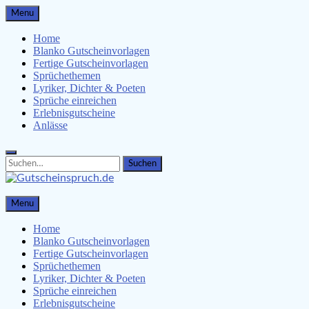
Skip
Menu
to
content
Home
Blanko Gutscheinvorlagen
Fertige Gutscheinvorlagen
Sprüchethemen
Lyriker, Dichter & Poeten
Sprüche einreichen
Erlebnisgutscheine
Anlässe
Search
Search
for:
Gutscheinspruch.de
Menu
Gutscheinsprüche & Gutscheinvorlagen finden
Home
Blanko Gutscheinvorlagen
Fertige Gutscheinvorlagen
Sprüchethemen
Lyriker, Dichter & Poeten
Sprüche einreichen
Erlebnisgutscheine