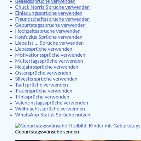
Beileidssprüche verwenden
Chuck Norris Sprüche verwenden
Einladungssprüche verwenden
Freundschaftssprüche verwenden
Geburtstagssprüche verwenden
Hochzeitssprüche verwenden
Konfuzius Sprüche verwenden
Liebe ist … Sprüche verwenden
Liebessprüche verwenden
Motivationssprüche verwenden
Muttertagssprüche verwenden
Neujahrssprüche verwenden
Ostersprüche verwenden
Silvestersprüche verwenden
Taufsprüche verwenden
Trauersprüche verwenden
Trinksprüche verwenden
Valentinstagssprüche verwenden
Weihnachtssprüche verwenden
WhatsApp Status Sprüche nutzen
Geburtstagswünsche senden