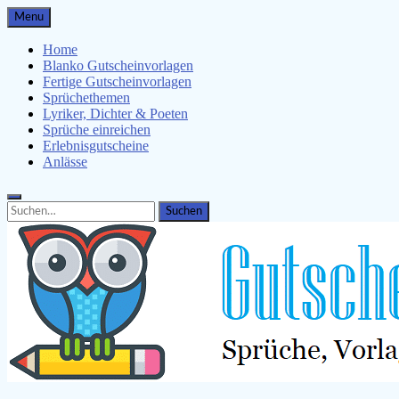
Skip
Menu
to
content
Home
Blanko Gutscheinvorlagen
Fertige Gutscheinvorlagen
Sprüchethemen
Lyriker, Dichter & Poeten
Sprüche einreichen
Erlebnisgutscheine
Anlässe
Search
Search
for: