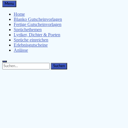
Gutscheinspruch.de
Menu
Gutscheinsprüche & Gutscheinvorlagen finden
Home
Blanko Gutscheinvorlagen
Fertige Gutscheinvorlagen
Sprüchethemen
Lyriker, Dichter & Poeten
Sprüche einreichen
Erlebnisgutscheine
Anlässe
Search
Search
for: