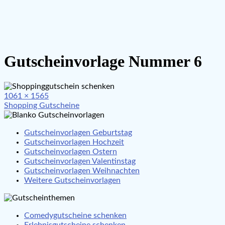
Gutscheinvorlage Nummer 6
Full
1061 × 1565
Beitragsnavigation
size
Shopping Gutscheine
Gutscheinvorlagen Geburtstag
Gutscheinvorlagen Hochzeit
Gutscheinvorlagen Ostern
Gutscheinvorlagen Valentinstag
Gutscheinvorlagen Weihnachten
Weitere Gutscheinvorlagen
Comedygutscheine schenken
Erlebnisgutscheine schenken