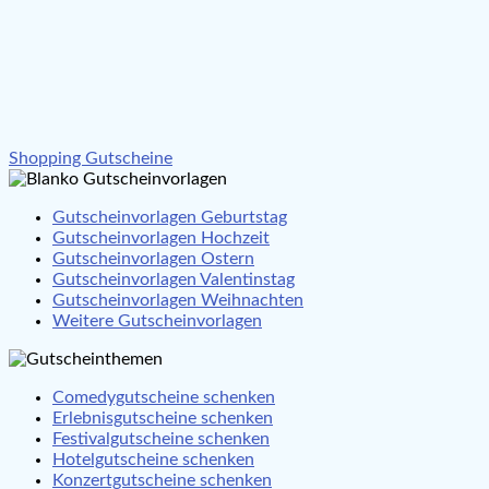
Beitragsnavigation
Shopping Gutscheine
Gutscheinvorlagen Geburtstag
Gutscheinvorlagen Hochzeit
Gutscheinvorlagen Ostern
Gutscheinvorlagen Valentinstag
Gutscheinvorlagen Weihnachten
Weitere Gutscheinvorlagen
Comedygutscheine schenken
Erlebnisgutscheine schenken
Festivalgutscheine schenken
Hotelgutscheine schenken
Konzertgutscheine schenken