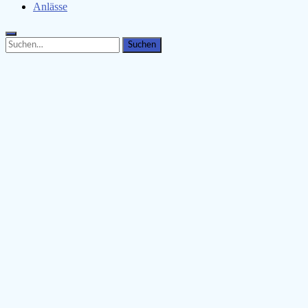
Anlässe
Search
Search
for: