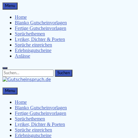
Skip
Menu
to
content
Home
Blanko Gutscheinvorlagen
Fertige Gutscheinvorlagen
Sprüchethemen
Lyriker, Dichter & Poeten
Sprüche einreichen
Erlebnisgutscheine
Anlässe
Search
Search
for:
Gutscheinspruch.de
Menu
Gutscheinsprüche & Gutscheinvorlagen finden
Home
Blanko Gutscheinvorlagen
Fertige Gutscheinvorlagen
Sprüchethemen
Lyriker, Dichter & Poeten
Sprüche einreichen
Erlebnisgutscheine