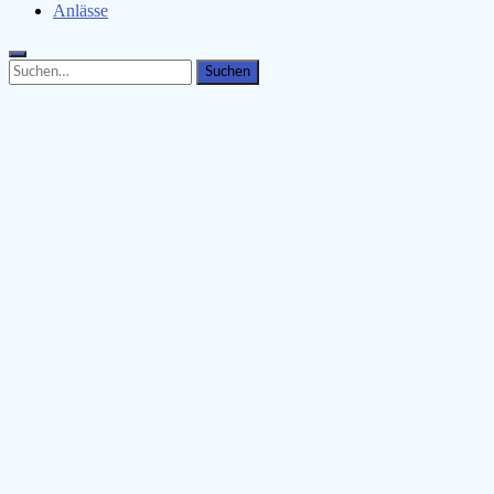
Anlässe
Search
Search
for: