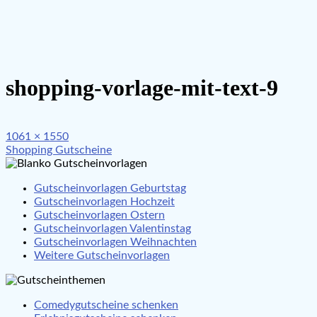
shopping-vorlage-mit-text-9
Full
1061 × 1550
Beitragsnavigation
size
Shopping Gutscheine
Gutscheinvorlagen Geburtstag
Gutscheinvorlagen Hochzeit
Gutscheinvorlagen Ostern
Gutscheinvorlagen Valentinstag
Gutscheinvorlagen Weihnachten
Weitere Gutscheinvorlagen
Comedygutscheine schenken