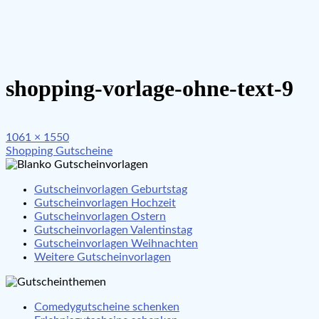
shopping-vorlage-ohne-text-9
Full
1061 × 1550
Beitragsnavigation
size
Shopping Gutscheine
Gutscheinvorlagen Geburtstag
Gutscheinvorlagen Hochzeit
Gutscheinvorlagen Ostern
Gutscheinvorlagen Valentinstag
Gutscheinvorlagen Weihnachten
Weitere Gutscheinvorlagen
Comedygutscheine schenken