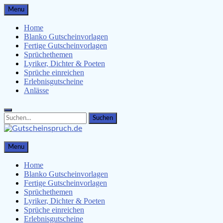
Skip
Menu
to
content
Home
Blanko Gutscheinvorlagen
Fertige Gutscheinvorlagen
Sprüchethemen
Lyriker, Dichter & Poeten
Sprüche einreichen
Erlebnisgutscheine
Anlässe
Search
Search
for:
Gutscheinspruch.de
Menu
Gutscheinsprüche & Gutscheinvorlagen finden
Home
Blanko Gutscheinvorlagen
Fertige Gutscheinvorlagen
Sprüchethemen
Lyriker, Dichter & Poeten
Sprüche einreichen
Erlebnisgutscheine