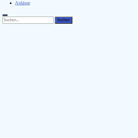
Anlässe
Search
Search
for: