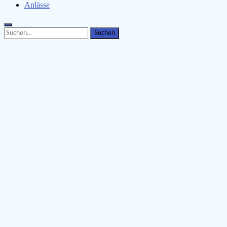
Anlässe
Search
Search
for: