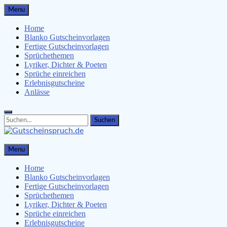
Skip
Menu
to
content
Home
Blanko Gutscheinvorlagen
Fertige Gutscheinvorlagen
Sprüchethemen
Lyriker, Dichter & Poeten
Sprüche einreichen
Erlebnisgutscheine
Anlässe
Search
Search
for:
Gutscheinspruch.de
Menu
Gutscheinsprüche & Gutscheinvorlagen finden
Home
Blanko Gutscheinvorlagen
Fertige Gutscheinvorlagen
Sprüchethemen
Lyriker, Dichter & Poeten
Sprüche einreichen
Erlebnisgutscheine