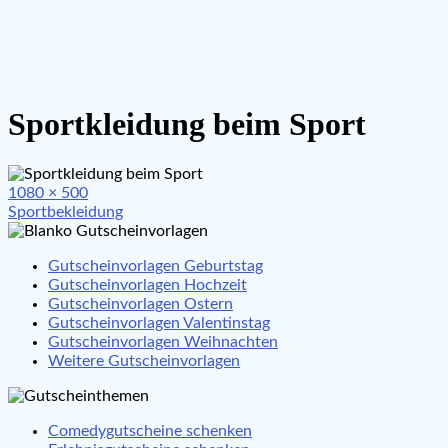
Sportkleidung beim Sport
Full
1080 × 500
Beitragsnavigation
size
Sportbekleidung
Gutscheinvorlagen Geburtstag
Gutscheinvorlagen Hochzeit
Gutscheinvorlagen Ostern
Gutscheinvorlagen Valentinstag
Gutscheinvorlagen Weihnachten
Weitere Gutscheinvorlagen
Comedygutscheine schenken