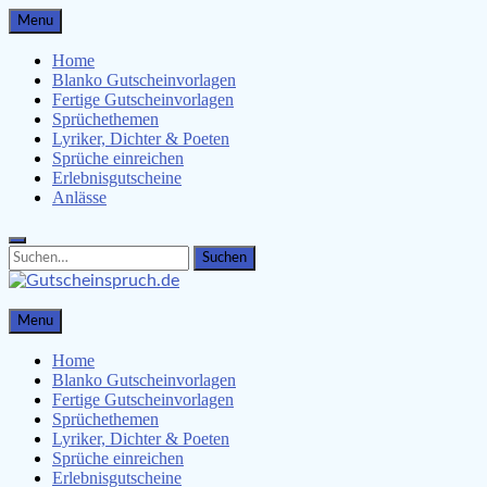
Skip
Menu
to
content
Home
Blanko Gutscheinvorlagen
Fertige Gutscheinvorlagen
Sprüchethemen
Lyriker, Dichter & Poeten
Sprüche einreichen
Erlebnisgutscheine
Anlässe
Search
Search
for:
Gutscheinspruch.de
Menu
Gutscheinsprüche & Gutscheinvorlagen finden
Home
Blanko Gutscheinvorlagen
Fertige Gutscheinvorlagen
Sprüchethemen
Lyriker, Dichter & Poeten
Sprüche einreichen
Erlebnisgutscheine