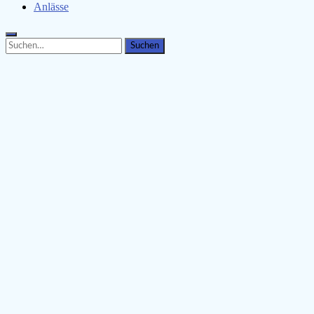
Anlässe
Search
Search
for: