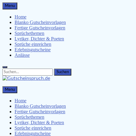
Skip
Menu
to
content
Home
Blanko Gutscheinvorlagen
Fertige Gutscheinvorlagen
Sprüchethemen
Lyriker, Dichter & Poeten
Sprüche einreichen
Erlebnisgutscheine
Anlässe
Search
Search
for:
Gutscheinspruch.de
Menu
Gutscheinsprüche & Gutscheinvorlagen finden
Home
Blanko Gutscheinvorlagen
Fertige Gutscheinvorlagen
Sprüchethemen
Lyriker, Dichter & Poeten
Sprüche einreichen
Erlebnisgutscheine