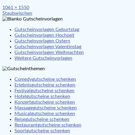
Full
1061 × 1550
Beitragsnavigation
size
Staubwischen
Gutscheinvorlagen Geburtstag
Gutscheinvorlagen Hochzeit
Gutscheinvorlagen Ostern
Gutscheinvorlagen Valentinstag
Gutscheinvorlagen Weihnachten
Weitere Gutscheinvorlagen
Comedygutscheine schenken
Erlebnisgutscheine schenken
Festivalgutscheine schenken
Hotelgutscheine schenken
Konzertgutscheine schenken
Massagegutscheine schenken
Musicalgutscheine schenken
Reisegutscheine schenken
Restaurantgutscheine schenken
Sportgutscheine schenken