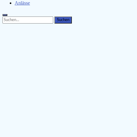
Anlässe
Search
Search
for: