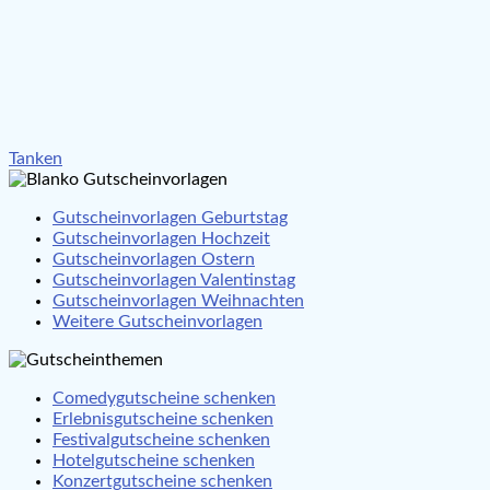
Beitragsnavigation
Tanken
Gutscheinvorlagen Geburtstag
Gutscheinvorlagen Hochzeit
Gutscheinvorlagen Ostern
Gutscheinvorlagen Valentinstag
Gutscheinvorlagen Weihnachten
Weitere Gutscheinvorlagen
Comedygutscheine schenken
Erlebnisgutscheine schenken
Festivalgutscheine schenken
Hotelgutscheine schenken
Konzertgutscheine schenken