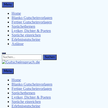
Skip
Menu
to
content
Home
Blanko Gutscheinvorlagen
Fertige Gutscheinvorlagen
Sprüchethemen
Lyriker, Dichter & Poeten
Sprüche einreichen
Erlebnisgutscheine
Anlässe
Search
Search
for:
Gutscheinspruch.de
Menu
Gutscheinsprüche & Gutscheinvorlagen finden
Home
Blanko Gutscheinvorlagen
Fertige Gutscheinvorlagen
Sprüchethemen
Lyriker, Dichter & Poeten
Sprüche einreichen
Erlebnisgutscheine