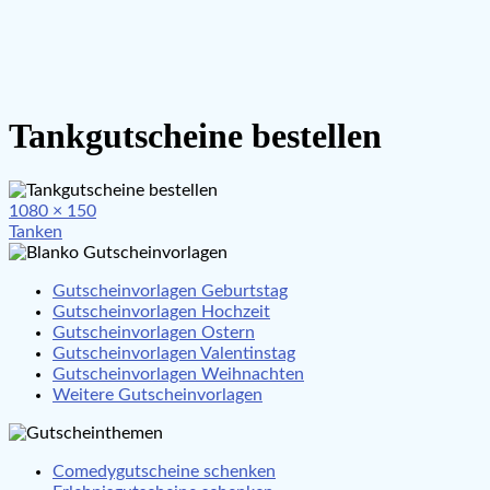
Tankgutscheine bestellen
Full
1080 × 150
Beitragsnavigation
size
Tanken
Gutscheinvorlagen Geburtstag
Gutscheinvorlagen Hochzeit
Gutscheinvorlagen Ostern
Gutscheinvorlagen Valentinstag
Gutscheinvorlagen Weihnachten
Weitere Gutscheinvorlagen
Comedygutscheine schenken