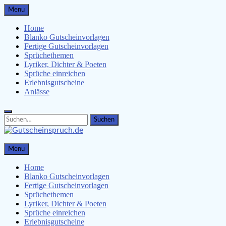
Skip
Menu
to
content
Home
Blanko Gutscheinvorlagen
Fertige Gutscheinvorlagen
Sprüchethemen
Lyriker, Dichter & Poeten
Sprüche einreichen
Erlebnisgutscheine
Anlässe
Search
Search
for:
Gutscheinspruch.de
Menu
Gutscheinsprüche & Gutscheinvorlagen finden
Home
Blanko Gutscheinvorlagen
Fertige Gutscheinvorlagen
Sprüchethemen
Lyriker, Dichter & Poeten
Sprüche einreichen
Erlebnisgutscheine