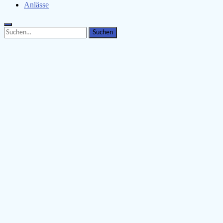
Anlässe
Search
Search
for: