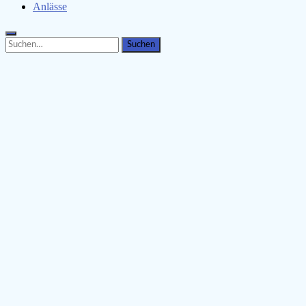
Anlässe
Search
Search
for: