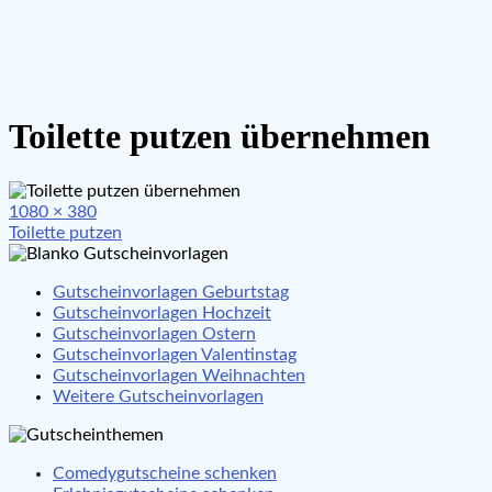
Toilette putzen übernehmen
Full
1080 × 380
Beitragsnavigation
size
Toilette putzen
Gutscheinvorlagen Geburtstag
Gutscheinvorlagen Hochzeit
Gutscheinvorlagen Ostern
Gutscheinvorlagen Valentinstag
Gutscheinvorlagen Weihnachten
Weitere Gutscheinvorlagen
Comedygutscheine schenken