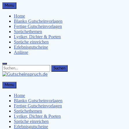
Skip
Menu
to
content
Home
Blanko Gutscheinvorlagen
Fertige Gutscheinvorlagen
Sprüchethemen
Lyriker, Dichter & Poeten
Sprüche einreichen
Erlebnisgutscheine
Anlässe
Search
Search
for:
Gutscheinspruch.de
Menu
Gutscheinsprüche & Gutscheinvorlagen finden
Home
Blanko Gutscheinvorlagen
Fertige Gutscheinvorlagen
Sprüchethemen
Lyriker, Dichter & Poeten
Sprüche einreichen
Erlebnisgutscheine