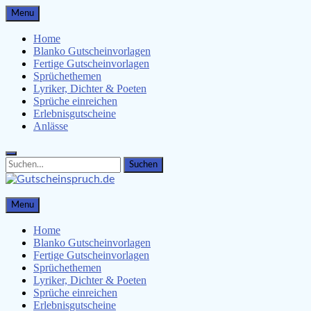
Skip
Menu
to
content
Home
Blanko Gutscheinvorlagen
Fertige Gutscheinvorlagen
Sprüchethemen
Lyriker, Dichter & Poeten
Sprüche einreichen
Erlebnisgutscheine
Anlässe
Search
Search
for:
Gutscheinspruch.de
Menu
Gutscheinsprüche & Gutscheinvorlagen finden
Home
Blanko Gutscheinvorlagen
Fertige Gutscheinvorlagen
Sprüchethemen
Lyriker, Dichter & Poeten
Sprüche einreichen
Erlebnisgutscheine