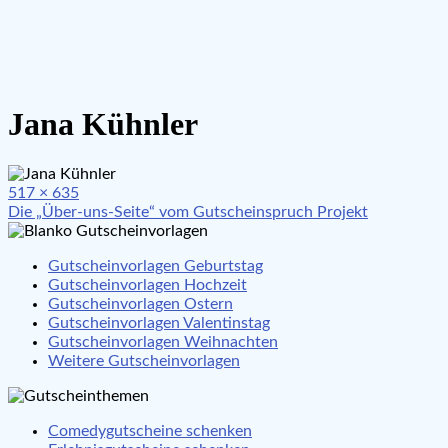
Jana Kühnler
Full
517 × 635
Beitragsnavigation
size
Die „Über-uns-Seite“ vom Gutscheinspruch Projekt
Gutscheinvorlagen Geburtstag
Gutscheinvorlagen Hochzeit
Gutscheinvorlagen Ostern
Gutscheinvorlagen Valentinstag
Gutscheinvorlagen Weihnachten
Weitere Gutscheinvorlagen
Comedygutscheine schenken