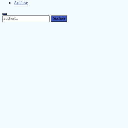
Anlässe
Search
Search
for: