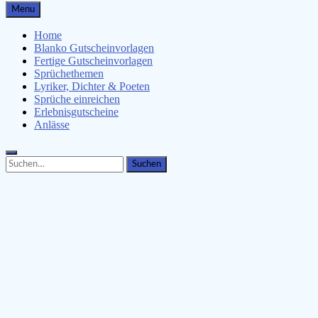
Gutscheinspruch.de
Menu
Gutscheinsprüche & Gutscheinvorlagen finden
Home
Blanko Gutscheinvorlagen
Fertige Gutscheinvorlagen
Sprüchethemen
Lyriker, Dichter & Poeten
Sprüche einreichen
Erlebnisgutscheine
Anlässe
Search
Search
for: