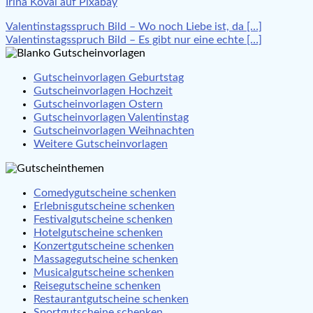
Irina Koval auf Pixabay
Beitragsnavigation
Valentinstagsspruch Bild – Wo noch Liebe ist, da […]
Valentinstagsspruch Bild – Es gibt nur eine echte […]
Gutscheinvorlagen Geburtstag
Gutscheinvorlagen Hochzeit
Gutscheinvorlagen Ostern
Gutscheinvorlagen Valentinstag
Gutscheinvorlagen Weihnachten
Weitere Gutscheinvorlagen
Comedygutscheine schenken
Erlebnisgutscheine schenken
Festivalgutscheine schenken
Hotelgutscheine schenken
Konzertgutscheine schenken
Massagegutscheine schenken
Musicalgutscheine schenken
Reisegutscheine schenken
Restaurantgutscheine schenken
Sportgutscheine schenken