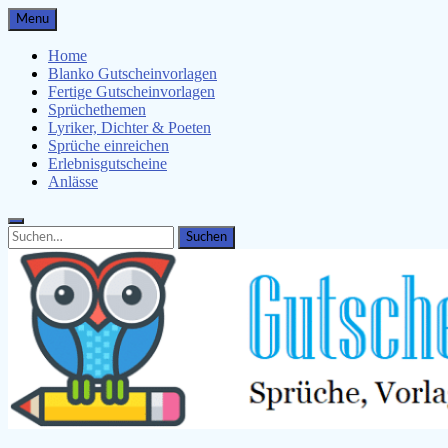
Skip
Menu
to
content
Home
Blanko Gutscheinvorlagen
Fertige Gutscheinvorlagen
Sprüchethemen
Lyriker, Dichter & Poeten
Sprüche einreichen
Erlebnisgutscheine
Anlässe
Search
Search
for: