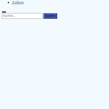
Anlässe
Search
Search
for: