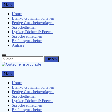
Skip
Menu
to
content
Home
Blanko Gutscheinvorlagen
Fertige Gutscheinvorlagen
Sprüchethemen
Lyriker, Dichter & Poeten
Sprüche einreichen
Erlebnisgutscheine
Anlässe
Search
Search
for:
Gutscheinspruch.de
Menu
Gutscheinsprüche & Gutscheinvorlagen finden
Home
Blanko Gutscheinvorlagen
Fertige Gutscheinvorlagen
Sprüchethemen
Lyriker, Dichter & Poeten
Sprüche einreichen
Erlebnisgutscheine