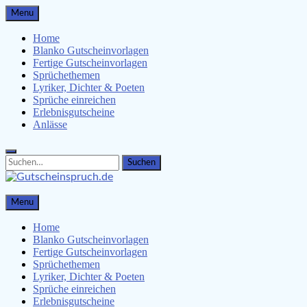
Skip
Menu
to
content
Home
Blanko Gutscheinvorlagen
Fertige Gutscheinvorlagen
Sprüchethemen
Lyriker, Dichter & Poeten
Sprüche einreichen
Erlebnisgutscheine
Anlässe
Search
Search
for:
Gutscheinspruch.de
Menu
Gutscheinsprüche & Gutscheinvorlagen finden
Home
Blanko Gutscheinvorlagen
Fertige Gutscheinvorlagen
Sprüchethemen
Lyriker, Dichter & Poeten
Sprüche einreichen
Erlebnisgutscheine