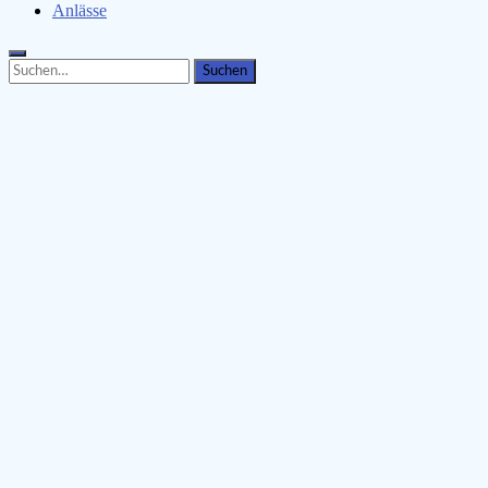
Anlässe
Search
Search
for: