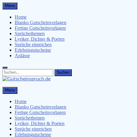
Skip
Menu
to
content
Home
Blanko Gutscheinvorlagen
Fertige Gutscheinvorlagen
Sprüchethemen
Lyriker, Dichter & Poeten
Sprüche einreichen
Erlebnisgutscheine
Anlässe
Search
Search
for:
Gutscheinspruch.de
Menu
Gutscheinsprüche & Gutscheinvorlagen finden
Home
Blanko Gutscheinvorlagen
Fertige Gutscheinvorlagen
Sprüchethemen
Lyriker, Dichter & Poeten
Sprüche einreichen
Erlebnisgutscheine