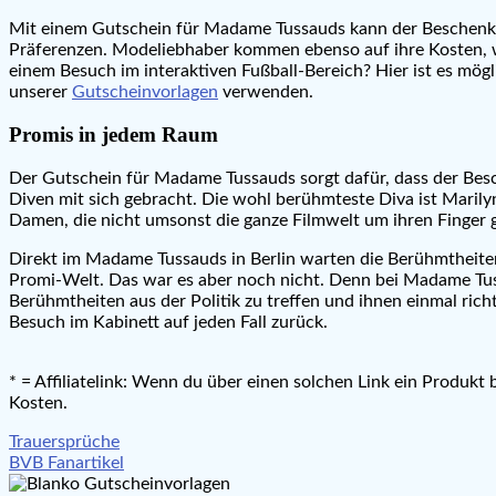
Mit einem Gutschein für Madame Tussauds kann der Beschenkte 
Präferenzen. Modeliebhaber kommen ebenso auf ihre Kosten, w
einem Besuch im interaktiven Fußball-Bereich? Hier ist es mög
unserer
Gutscheinvorlagen
verwenden.
Promis in jedem Raum
Der Gutschein für Madame Tussauds sorgt dafür, dass der Besc
Diven mit sich gebracht. Die wohl berühmteste Diva ist Marily
Damen, die nicht umsonst die ganze Filmwelt um ihren Finger 
Direkt im Madame Tussauds in Berlin warten die Berühmtheite
Promi-Welt. Das war es aber noch nicht. Denn bei Madame Tussa
Berühmtheiten aus der Politik zu treffen und ihnen einmal ric
Besuch im Kabinett auf jeden Fall zurück.
* = Affiliatelink: Wenn du über einen solchen Link ein Produkt
Kosten.
Beitragsnavigation
Trauersprüche
BVB Fanartikel