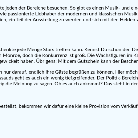
jeden der Bereiche besuchen. So gibt es einen Musik- und eine
ie passionierte Liebhaber der modernen und klassischen Musik-
lich, ein Teil der Ausstellung zu werden und sich mit den Helden
henkte jede Menge Stars treffen kann. Kennst Du schon den Dive
n Monroe, doch die Konkurrenz ist groß. Die Wachsfiguren im Kab
gewickelt haben. Übrigens: Mit dem Gutschein kann der Beschen
n nur darauf, endlich ihre Gäste begrüßen zu können. Hier mö
uds geht es auch ein wenig tiefgreifender. Der Politik-Bereich 
htig die Meinung zu sagen. Ob es auch ankommt? Das steht in de
 bestellst, bekommen wir dafür eine kleine Provision vom Verkäuf