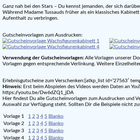
Ganz nah bei den Stars – Du kennst jemanden, der sich darübe
Während Madame Tussauds früher als ein klassisches Kabinett fü
Aufenthalt zu verbringen.
Gutscheinvorlagen zum Ausdrucken:
Verwendung der Gutscheinvorlagen:
Alle Vorlagen unserer Do
Vorlagen gegen entsprechende Verlinkung. Weitere Einzelheiten
Erlebnisgutscheine zum Verschenken:[atkp_list id=’27563′ temp
Hinweis:
Erst beim Abspielen des Videos werden Daten an YouT
https://youtu.be/Dw6dZQ1_jDA
Hier findest Du alle Gutscheinvorlagen zum Ausdrucken und Ver
Auswahl zur Verfügung steht. Sollten Dir die Beispiele nicht 
Vorlage 1
1
2
3
4
5
Blanko
Vorlage 2
1
2
3
4
5
Blanko
Vorlage 3
1
2
3
4
5
Blanko
Vorlage 4
1
2
3
4
5
Blanko