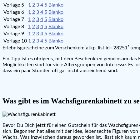
Vorlage 5
1
2
3
4
5
Blanko
Vorlage 6
1
2
3
4
5
Blanko
Vorlage 7
1
2
3
4
5
Blanko
Vorlage 8
1
2
3
4
5
Blanko
Vorlage 9
1
2
3
4
5
Blanko
Vorlage 10
1
2
3
4
5
Blanko
Erlebnisgutscheine zum Verschenken:[atkp_list id=’28251′ temp
Ein Tipp ist es übrigens, mit dem Beschenkten gemeinsam das K
Möglichkeiten sind für viele Altersgruppen von Interesse. Es l
dass ein paar Stunden oft gar nicht ausreichend sind.
Was gibt es im Wachsfigurenkabinett zu s
Bevor Du Dich jetzt für einen Gutschein für das Wachsfigurenk
sich. Begonnen hat alles mit der Idee, lebensechte Figuren vo
Wachs. Was inzwischen daraus geworden ist, lässt sich kaum no