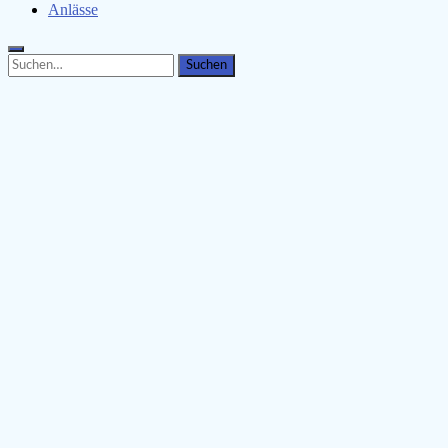
Anlässe
Search
Search
for: