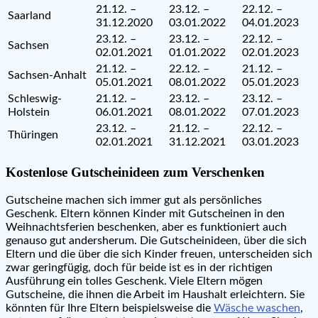
21.12. –
23.12. –
22.12. –
Saarland
31.12.2020
03.01.2022
04.01.2023
23.12. –
23.12. –
22.12. –
Sachsen
02.01.2021
01.01.2022
02.01.2023
21.12. –
22.12. –
21.12. –
Sachsen-Anhalt
05.01.2021
08.01.2022
05.01.2023
Schleswig-
21.12. –
23.12. –
23.12. –
Holstein
06.01.2021
08.01.2022
07.01.2023
23.12. –
21.12. –
22.12. –
Thüringen
02.01.2021
31.12.2021
03.01.2023
Kostenlose Gutscheinideen zum Verschenken
Gutscheine machen sich immer gut als persönliches
Geschenk. Eltern können Kinder mit Gutscheinen in den
Weihnachtsferien beschenken, aber es funktioniert auch
genauso gut andersherum. Die Gutscheinideen, über die sich
Eltern und die über die sich Kinder freuen, unterscheiden sich
zwar geringfügig, doch für beide ist es in der richtigen
Ausführung ein tolles Geschenk. Viele Eltern mögen
Gutscheine, die ihnen die Arbeit im Haushalt erleichtern. Sie
könnten für Ihre Eltern beispielsweise die
Wäsche waschen
,