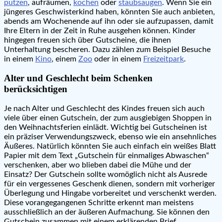
putzen
, aufräumen,
kochen
oder
staubsaugen
. Wenn Sie ein
jüngeres Geschwisterkind haben, könnten Sie auch anbieten,
abends am Wochenende auf ihn oder sie aufzupassen, damit
Ihre Eltern in der Zeit in Ruhe ausgehen können. Kinder
hingegen freuen sich über Gutscheine, die ihnen
Unterhaltung bescheren. Dazu zählen zum Beispiel Besuche
in einem
Kino
, einem
Zoo
oder in einem
Freizeitpark
.
Alter und Geschlecht beim Schenken
berücksichtigen
Je nach Alter und Geschlecht des Kindes freuen sich auch
viele über einen Gutschein, der zum ausgiebigen Shoppen in
den Weihnachtsferien einlädt. Wichtig bei Gutscheinen ist
ein präziser Verwendungszweck, ebenso wie ein ansehnliches
Äußeres. Natürlich könnten Sie auch einfach ein weißes Blatt
Papier mit dem Text „Gutschein für einmaliges Abwaschen“
verschenken, aber wo blieben dabei die Mühe und der
Einsatz? Der Gutschein sollte womöglich nicht als Ausrede
für ein vergessenes Geschenk dienen, sondern mit vorheriger
Überlegung und Hingabe vorbereitet und verschenkt werden.
Diese vorangegangenen Schritte erkennt man meistens
ausschließlich an der äußeren Aufmachung. Sie können den
Gutschein zusammen mit einem erklärenden Brief