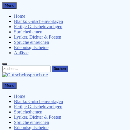
Skip
Menu
to
content
Home
Blanko Gutscheinvorlagen
Fertige Gutscheinvorlagen
Sprüchethemen
Lyriker, Dichter & Poeten
Sprüche einreichen
Erlebnisgutscheine
Anlässe
Search
Search
for:
Gutscheinspruch.de
Menu
Gutscheinsprüche & Gutscheinvorlagen finden
Home
Blanko Gutscheinvorlagen
Fertige Gutscheinvorlagen
Sprüchethemen
Lyriker, Dichter & Poeten
Sprüche einreichen
Erlebnisgutscheine