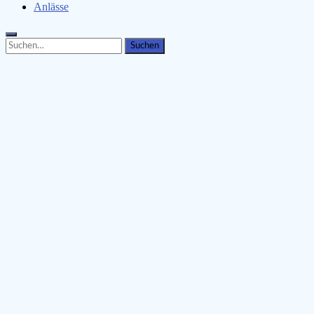
Anlässe
Search
Search
for: