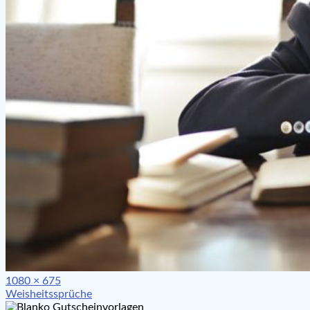
Full
1080 × 675
Beitragsnavigation
size
Weisheitssprüche