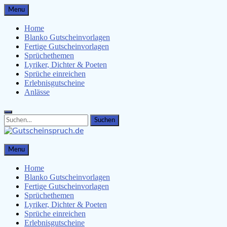
Skip
Menu
to
content
Home
Blanko Gutscheinvorlagen
Fertige Gutscheinvorlagen
Sprüchethemen
Lyriker, Dichter & Poeten
Sprüche einreichen
Erlebnisgutscheine
Anlässe
Search
Search
for:
Gutscheinspruch.de
Menu
Gutscheinsprüche & Gutscheinvorlagen finden
Home
Blanko Gutscheinvorlagen
Fertige Gutscheinvorlagen
Sprüchethemen
Lyriker, Dichter & Poeten
Sprüche einreichen
Erlebnisgutscheine