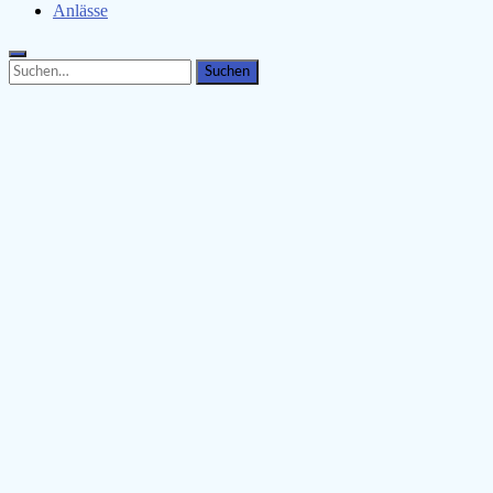
Anlässe
Search
Search
for: