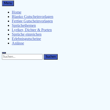
Gutscheinspruch.de
Menu
Gutscheinsprüche & Gutscheinvorlagen finden
Home
Blanko Gutscheinvorlagen
Fertige Gutscheinvorlagen
Sprüchethemen
Lyriker, Dichter & Poeten
Sprüche einreichen
Erlebnisgutscheine
Anlässe
Search
Search
for: