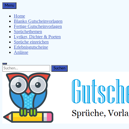
Skip
Menu
to
content
Home
Blanko Gutscheinvorlagen
Fertige Gutscheinvorlagen
Sprüchethemen
Lyriker, Dichter & Poeten
Sprüche einreichen
Erlebnisgutscheine
Anlässe
Search
Search
for: